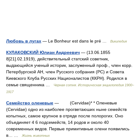
Любовь в лугах
— Le Bonheur est dans le pré …
Википедия
КУЛАКОВСКИЙ Юлиан Андреевич
— (13.06.1855
8[21].02.1919), действительный статский советник,
выдающийся ученый историк, заслуженный проф., член корр.
Петербургской АН, член Русского собрания (РС) и Совета
Киевского Клуба Русских Националистов (ККРН). Родился в
семье священника …
Черная сотня. Историческая энциклопедия 1900–
1917
Семейство оленевые
— (Cervidae)* * Оленевые
(Cervidae) одно из наиболее прогветаюших ныне семейств
копытных, самое крупное в отряде после полорогих. Оно
объединяет 4 6 подсемейств, 14 родов и около 40
современных видов. Первые примитивные олени появились
в… …
Жизнь животных