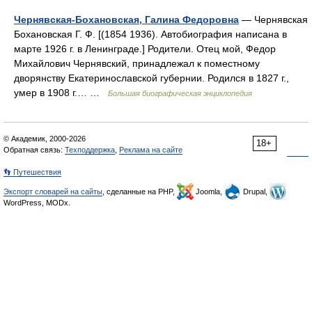
Чернявская-Бохановская, Галина Федоровна
— Чернявская
Бохановская Г. Ф. [(1854 1936). Автобиография написана в
марте 1926 г. в Ленинграде.] Родители. Отец мой, Федор
Михайлович Чернявский, принадлежал к поместному
дворянству Екатеринославской губернии. Родился в 1827 г.,
умер в 1908 г.… …
Большая биографическая энциклопедия
© Академик, 2000-2026
18+
Обратная связь:
Техподдержка
,
Реклама на сайте
👣 Путешествия
Экспорт словарей на сайты
, сделанные на PHP,
Joomla,
Drupal,
WordPress, MODx.